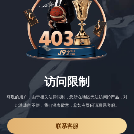
访问限制
尊敬的用户，由于相关法律限制，您所在地区无法访问J9产品，对
此造成的不便，我们深表歉意，您如有疑问请联系客服。
联系客服