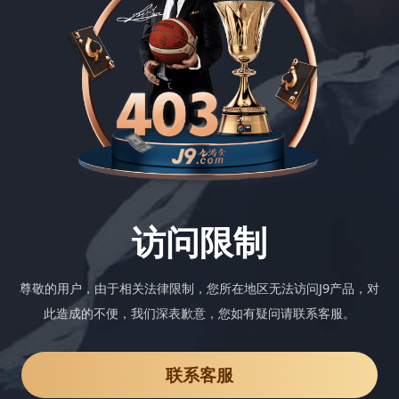
访问限制
尊敬的用户，由于相关法律限制，您所在地区无法访问J9产品，对
此造成的不便，我们深表歉意，您如有疑问请联系客服。
联系客服