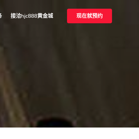
务
接洽hjc888黄金城
现在就预约