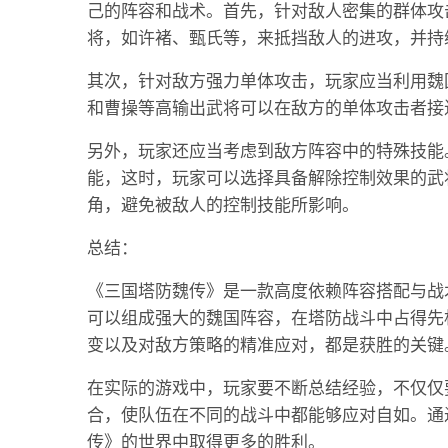
己的阵容和战术。首先，针对敌人密集的群体攻
将，如许褚、甄氏等，来抵挡敌人的进攻，并持
其次，针对敌方强力单体攻击，玩家应当利用魏
和曹操等高输出武将可以在敌方的单体攻击者接
另外，玩家还应当考虑到敌方阵容中的特殊技能
能，这时，玩家可以选择具备解除控制效果的武
角，避免被敌人的控制技能所影响。
总结：
《三国塔防魏传》是一款高度依赖阵容搭配与战
可以组成强大的魏国阵容，在塔防战斗中占得先
变以及对敌方策略的精准应对，都是获胜的关键
在实际的游戏中，玩家要不断总结经验，不仅仅
合，使队伍在不同的战斗中都能够应对自如。通
传》的世界中取得更多的胜利。