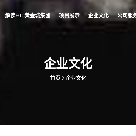
解读HJC黄金城集团
项目展示
企业文化
公司服
企业文化
首页
企业文化