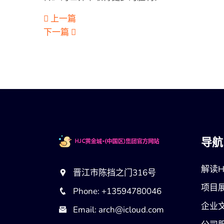
上一篇
下一篇
导航
解读H
晋江市陈挡之门316号
项目
Phone: +13594780046
企业
Email: arch@icloud.com