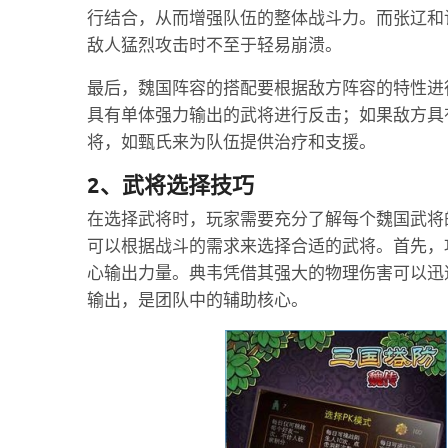
行结合，从而增强队伍的整体战斗力。而张辽和
敌人猛烈攻击时不至于轻易崩溃。
最后，魏国阵容的搭配要根据敌方阵容的特性进
具有单体强力输出的武将进行反击；如果敌方具
将，如甄氏来为队伍提供治疗和支援。
2、武将选择技巧
在选择武将时，玩家需要充分了解每个魏国武将
可以根据战斗的需求来选择合适的武将。首先，
心输出力量。典韦凭借其强大的物理伤害可以迅
输出，是团队中的辅助核心。