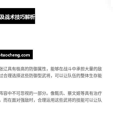
张辽具有极高的防御属性，能够在战斗中承担大量的敌
过合理选择这些防御型武将，可以让队伍的整体生存能
阵容中不可忽视的一部分。像甄氏、蔡文姬等具有治疗
，而在面对强敌时，合理运用这些武将的技能可以让队