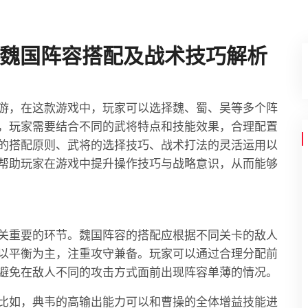
魏国阵容搭配及战术技巧解析
游，在这款游戏中，玩家可以选择魏、蜀、吴等多个阵
，玩家需要结合不同的武将特点和技能效果，合理配置
的搭配原则、武将的选择技巧、战术打法的灵活运用以
帮助玩家在游戏中提升操作技巧与战略意识，从而能够
关重要的环节。魏国阵容的搭配应根据不同关卡的敌人
以平衡为主，注重攻守兼备。玩家可以通过合理分配前
避免在敌人不同的攻击方式面前出现阵容单薄的情况。
比如，典韦的高输出能力可以和曹操的全体增益技能进