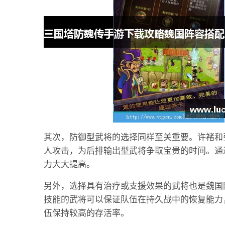
其次，防御型武将的选择同样至关重要。许褚和
人攻击，为后排输出型武将争取宝贵的时间。通
力大大提高。
另外，选择具有治疗或支援效果的武将也是魏国
技能的武将可以保证队伍在持久战中的恢复能力
伍保持较高的存活率。