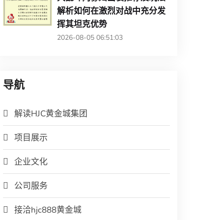
解析如何在激烈对战中充分发
挥其坦克优势
2026-08-05 06:51:03
导航
解读HJC黄金城集团
项目展示
企业文化
公司服务
接洽hjc888黄金城