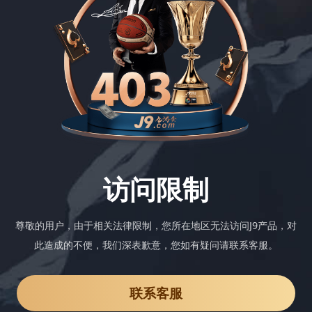
访问限制
尊敬的用户，由于相关法律限制，您所在地区无法访问J9产品，对
此造成的不便，我们深表歉意，您如有疑问请联系客服。
联系客服